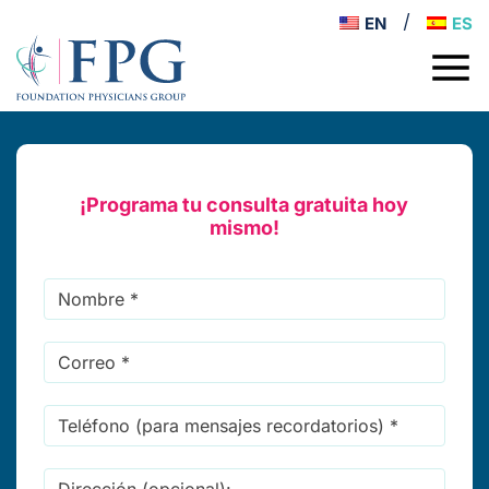
EN
ES
¡Programa tu consulta gratuita hoy
mismo!
Name
*
Email
Address
*
Phone
Number
(for
Dirección