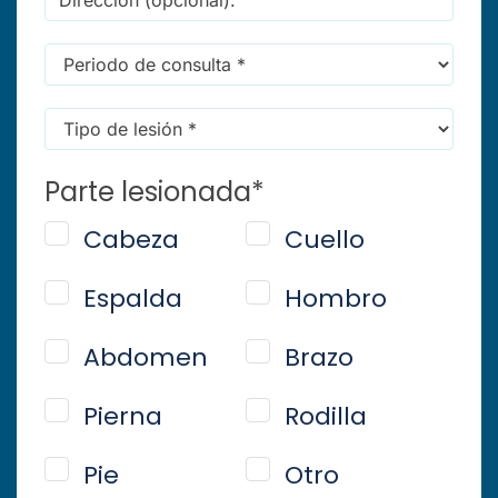
text
(opcional):
message
Consultation
reminders)
*
Time
*
Injury
Type
*
Parte lesionada
*
Cabeza
Cuello
Espalda
Hombro
Abdomen
Brazo
Pierna
Rodilla
Pie
Otro