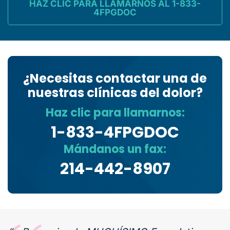
HAZ CLIC PARA LLAMARNOS AL 1-833-
4FPGDOC
¿Necesitas contactar una de
nuestras clínicas del dolor?
Haz clic para llamarnos:
1-833-4FPGDOC
Mándanos un fax:
214-442-8907