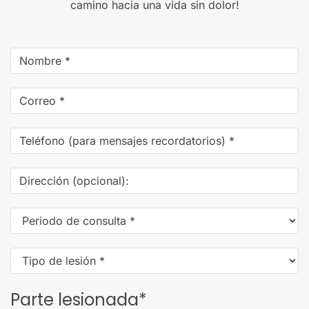
camino hacia una vida sin dolor!
Name
*
Email
Address
*
Phone
Number
(for
Dirección
text
(opcional):
message
Consultation
reminders)
*
Time
*
Injury
Type
*
Parte lesionada
*