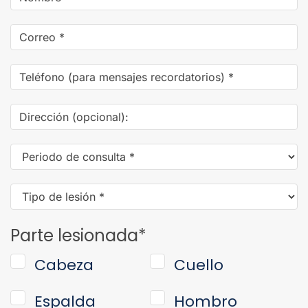
Email
Address
*
Phone
Number
(for
Dirección
text
(opcional):
message
Consultation
reminders)
*
Time
*
Injury
Type
*
Parte lesionada
*
Cabeza
Cuello
Espalda
Hombro