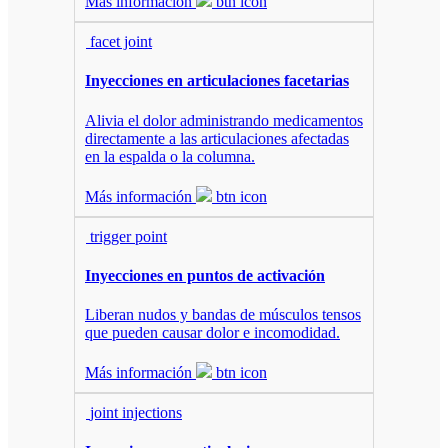
Más información
btn icon
facet joint
Inyecciones en articulaciones facetarias
Alivia el dolor administrando medicamentos
directamente a las articulaciones afectadas
en la espalda o la columna.
Más información
btn icon
trigger point
Inyecciones en puntos de activación
Liberan nudos y bandas de músculos tensos
que pueden causar dolor e incomodidad.
Más información
btn icon
joint injections